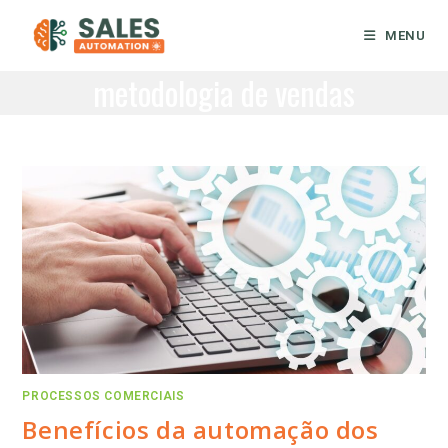
Ir
para
MENU
o
metodologia de vendas
conteúdo
PROCESSOS COMERCIAIS
Benefícios da automação dos