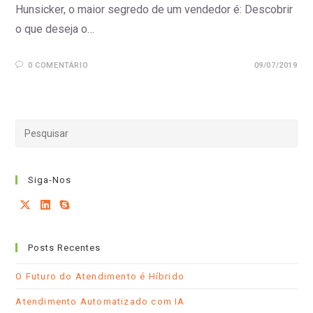
Hunsicker, o maior segredo de um vendedor é: Descobrir
o que deseja o…
0 COMENTÁRIO
09/07/2019
Siga-Nos
Abre
Abre
Abre
em
em
em
Posts Recentes
uma
uma
seu
nova
nova
aplicativo
O Futuro do Atendimento é Híbrido
aba
aba
Atendimento Automatizado com IA