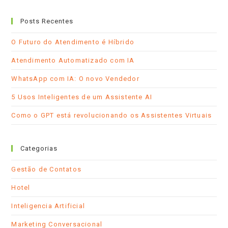
Abre
Abre
Abre
em
em
em
Posts Recentes
uma
uma
seu
nova
nova
aplicativo
O Futuro do Atendimento é Híbrido
aba
aba
Atendimento Automatizado com IA
WhatsApp com IA: O novo Vendedor
5 Usos Inteligentes de um Assistente AI
Como o GPT está revolucionando os Assistentes Virtuais
Categorias
Gestão de Contatos
Hotel
Inteligencia Artificial
Marketing Conversacional