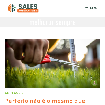
Ir
para
MENU
o
melhorar sempre
conteúdo
SETH GODIN
Perfeito não é o mesmo que