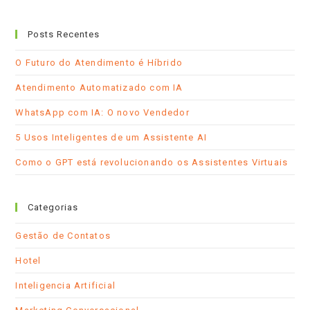
Abre
Abre
Abre
em
em
em
Posts Recentes
uma
uma
seu
nova
nova
aplicativo
O Futuro do Atendimento é Híbrido
aba
aba
Atendimento Automatizado com IA
WhatsApp com IA: O novo Vendedor
5 Usos Inteligentes de um Assistente AI
Como o GPT está revolucionando os Assistentes Virtuais
Categorias
Gestão de Contatos
Hotel
Inteligencia Artificial