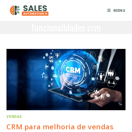
Ir
para
MENU
o
funcionalidades crm
conteúdo
VENDAS
CRM para melhoria de vendas