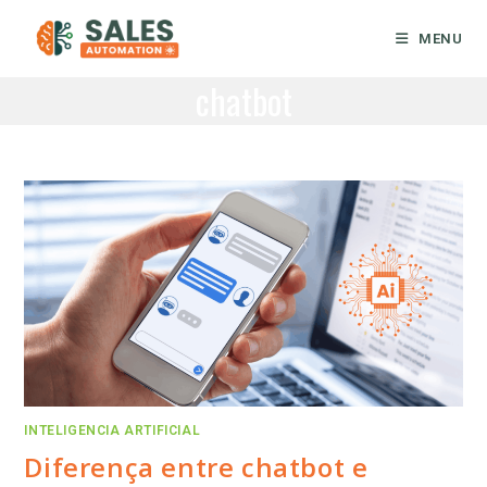
Ir
para
MENU
o
chatbot
conteúdo
INTELIGENCIA ARTIFICIAL
Diferença entre chatbot e