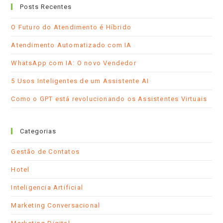
em
em
em
Posts Recentes
uma
uma
seu
nova
nova
aplicativo
O Futuro do Atendimento é Híbrido
aba
aba
Atendimento Automatizado com IA
WhatsApp com IA: O novo Vendedor
5 Usos Inteligentes de um Assistente AI
Como o GPT está revolucionando os Assistentes Virtuais
Categorias
Gestão de Contatos
Hotel
Inteligencia Artificial
Marketing Conversacional